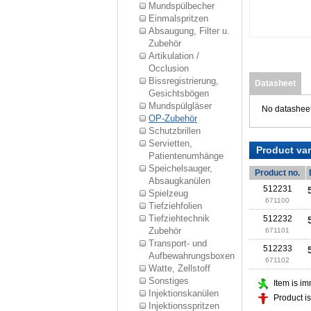
Mundspülbecher
Einmalspritzen
Absaugung, Filter u.
Zubehör
Artikulation /
Occlusion
Bissregistrierung,
Datasheet
Gesichtsbögen
Mundspülgläser
No datasheet
OP-Zubehör
Schutzbrillen
Servietten,
Product var
Patientenumhänge
Speichelsauger,
Product no.
Absaugkanülen
512231
Spielzeug
671100
Tiefziehfolien
Tiefziehtechnik
512232
Zubehör
671101
Transport- und
512233
Aufbewahrungsboxen
671102
Watte, Zellstoff
Sonstiges
Item is im
Injektionskanülen
Product is
Injektionsspritzen