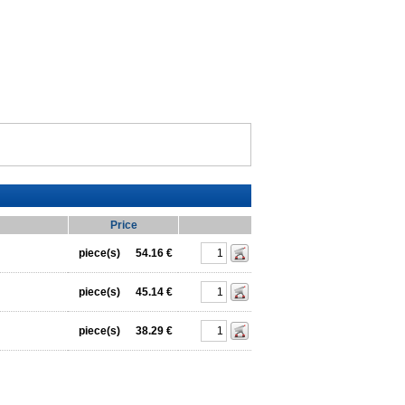
Price
piece(s)
54.16 €
piece(s)
45.14 €
piece(s)
38.29 €