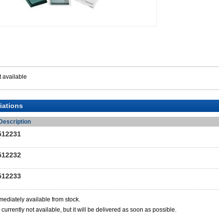
 available
iations
Description
512231
512232
512233
mediately available from stock.
 currently not available, but it will be delivered as soon as possible.