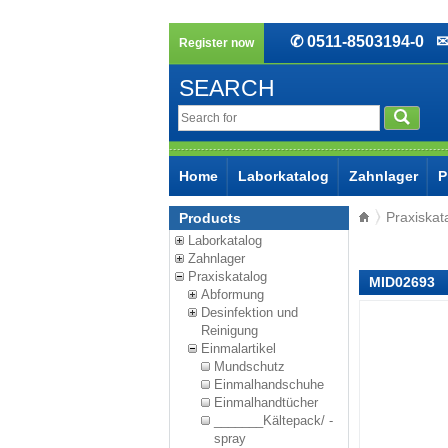
✆ 0511-8503194-0
✉ 
Register now
SEARCH
Home
Laborkatalog
Zahnlager
P
Praxiskat
Products
Laborkatalog
Zahnlager
Praxiskatalog
MID02693
Abformung
Desinfektion und
Reinigung
Einmalartikel
Mundschutz
Einmalhandschuhe
Einmalhandtücher
_______Kältepack/ -
spray