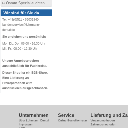
Osram Spezialleuchten
Wir sind für Sie da...
Tel: +49(0)511 - 85031940
kundenservice@lohrmann-
dental.de
Sie erreichen uns persönlich:
Mo., Di., Do.: 08:00 - 16:30 Uhr
Mi., Fr.: 08:00 - 12:30 Uhr.
Unsere Angebote gelten
ausschließlich für Fachkreise.
Dieser Shop ist ein B2B-Shop.
Eine Lieferung an
Privatpersonen wird
ausdrücklich ausgeschlossen.
Unternehmen
Service
Lieferung und Z
Über Lohrmann Dental
Online-Bestellformular
Versandmethoden
Impressum
Zahlungsmethoden