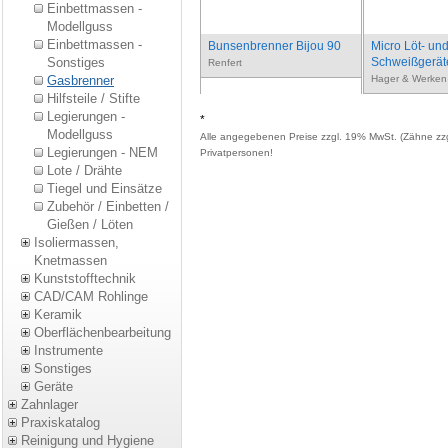
Einbettmassen -
Modellguss
Einbettmassen -
Bunsenbrenner Bijou 90
Micro Löt- un
Sonstiges
Schweißgerät
Renfert
Gasbrenner
Hager & Werken
Hilfsteile / Stifte
Legierungen -
*
Modellguss
Alle angegebenen Preise zzgl. 19% MwSt. (Zähne zzg
Legierungen - NEM
Privatpersonen!
Lote / Drähte
Tiegel und Einsätze
Zubehör / Einbetten /
Gießen / Löten
Isoliermassen,
Knetmassen
Kunststofftechnik
CAD/CAM Rohlinge
Keramik
Oberflächenbearbeitung
Instrumente
Sonstiges
Geräte
Zahnlager
Praxiskatalog
Reinigung und Hygiene