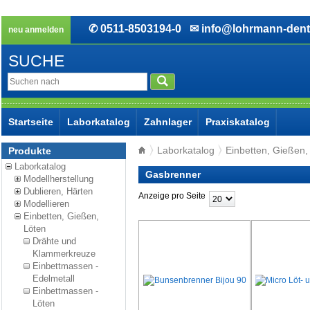
✆ 0511-8503194-0
✉ info@lohrmann-dent
neu anmelden
SUCHE
Startseite
Laborkatalog
Zahnlager
Praxiskatalog
Laborkatalog
Einbetten, Gießen,
Produkte
Laborkatalog
Gasbrenner
Modellherstellung
Dublieren, Härten
Anzeige pro Seite
Modellieren
Einbetten, Gießen,
Löten
Drähte und
Klammerkreuze
Einbettmassen -
Edelmetall
Einbettmassen -
Löten