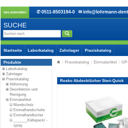
✆ 0511-8503194-0
✉ info@lohrmann-dent
neu anmelden
SUCHE
Startseite
Laborkatalog
Zahnlager
Praxiskatalog
Praxiskatalog
Einmalartikel
OP
Produkte
Laborkatalog
Zahnlager
Praxiskatalog
Roeko Abdecktücher Steri-Quick
Abformung
Desinfektion und
Reinigung
Einmalartikel
Mundschutz
Einmalhandschuhe
Einmalhandtücher
_______Kältepack/ -
spray