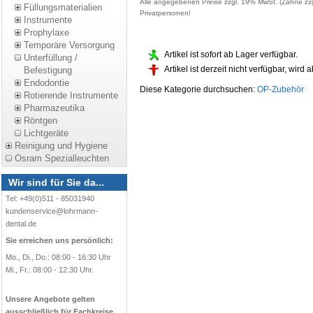
Alle angegebenen Preise zzgl. 19% MwSt. (Zähne zzg
Füllungsmaterialien
Privatpersonen!
Instrumente
Prophylaxe
Temporäre Versorgung
Artikel ist sofort ab Lager verfügbar.
Unterfüllung /
Artikel ist derzeit nicht verfügbar, wird
Befestigung
Endodontie
Diese Kategorie durchsuchen:
OP-Zubehör
Rotierende Instrumente
Pharmazeutika
Röntgen
Lichtgeräte
Reinigung und Hygiene
Osram Spezialleuchten
Wir sind für Sie da...
Tel: +49(0)511 - 85031940
kundenservice@lohrmann-
dental.de
Sie erreichen uns persönlich:
Mo., Di., Do.: 08:00 - 16:30 Uhr
Mi., Fr.: 08:00 - 12:30 Uhr.
Unsere Angebote gelten
ausschließlich für Fachkreise.