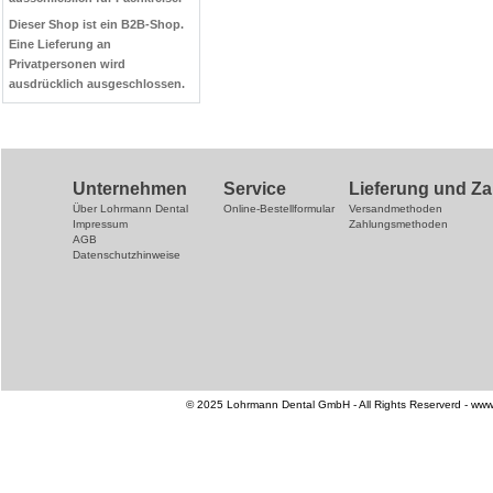
Dieser Shop ist ein B2B-Shop.
Eine Lieferung an
Privatpersonen wird
ausdrücklich ausgeschlossen.
Unternehmen
Service
Lieferung und Z
Über Lohrmann Dental
Online-Bestellformular
Versandmethoden
Impressum
Zahlungsmethoden
AGB
Datenschutzhinweise
© 2025 Lohrmann Dental GmbH - All Rights Reserverd - www