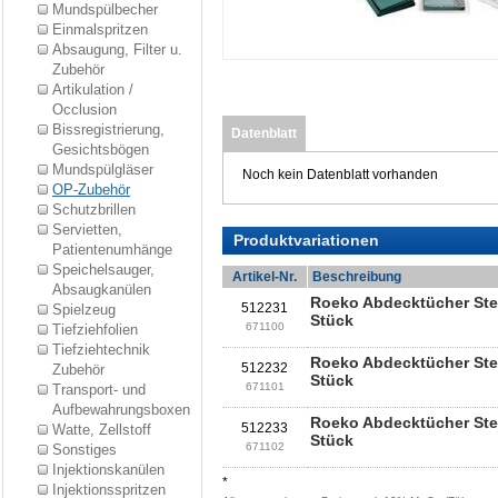
Mundspülbecher
Einmalspritzen
Absaugung, Filter u.
Zubehör
Artikulation /
Occlusion
Bissregistrierung,
Datenblatt
Gesichtsbögen
Mundspülgläser
Noch kein Datenblatt vorhanden
OP-Zubehör
Schutzbrillen
Servietten,
Produktvariationen
Patientenumhänge
Speichelsauger,
Artikel-Nr.
Beschreibung
Absaugkanülen
Roeko Abdecktücher Ster
512231
Spielzeug
Stück
671100
Tiefziehfolien
Tiefziehtechnik
Roeko Abdecktücher Ster
512232
Zubehör
Stück
671101
Transport- und
Aufbewahrungsboxen
Roeko Abdecktücher Ster
512233
Watte, Zellstoff
Stück
671102
Sonstiges
Injektionskanülen
*
Injektionsspritzen