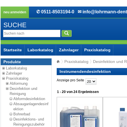
✆ 0511-8503194-0
✉ info@lohrmann-dent
neu anmelden
SUCHE
Startseite
Laborkatalog
Zahnlager
Praxiskatalog
Praxiskatalog
Desinfektion und 
Produkte
Laborkatalog
Instrumendendesinfektion
Zahnlager
Praxiskatalog
Anzeige pro Seite
Abformung
Desinfektion und
1 - 20 von 24 Ergebnissen
Reinigung
Abformdesinfektion
Absauganlagendesinf
ektion
Bohrerbad
Desinfektions- und
Reinigungszubehör