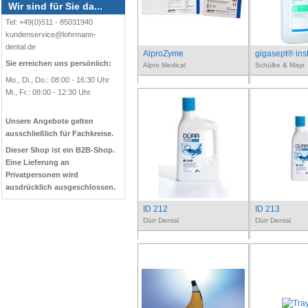
Wir sind für Sie da...
Tel: +49(0)511 - 85031940
kundenservice@lohrmann-
dental.de
AlproZyme
gigasept® ins
Sie erreichen uns persönlich:
Alpro Medical
Schülke & Mayr
Mo., Di., Do.: 08:00 - 16:30 Uhr
Mi., Fr.: 08:00 - 12:30 Uhr.
Unsere Angebote gelten
ausschließlich für Fachkreise.
Dieser Shop ist ein B2B-Shop.
Eine Lieferung an
Privatpersonen wird
ausdrücklich ausgeschlossen.
ID 212
ID 213
Dürr Dental
Dürr Dental