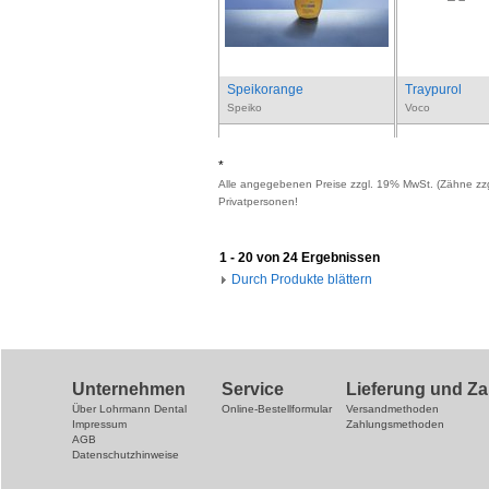
Speikorange
Traypurol
Speiko
Voco
*
Alle angegebenen Preise zzgl. 19% MwSt. (Zähne zzg
Privatpersonen!
1 - 20 von 24 Ergebnissen
Durch Produkte blättern
Unternehmen
Service
Lieferung und Z
Über Lohrmann Dental
Online-Bestellformular
Versandmethoden
Impressum
Zahlungsmethoden
AGB
Datenschutzhinweise