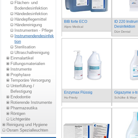
Flächen- und
Bodendesinfektion
Händedesinfektion
Händepflegemittel
BIB forte ECO
ID 220 Instru
Händereinigung
Desinfektion
Alpro Medical
Instrumenten - Pflege
Dürr Dental
Instrumendendesinfek
tion
Sterilisation
Ultraschallreinigung
Einmalartikel
Füllungsmaterialien
Instrumente
Prophylaxe
Temporäre Versorgung
Unterfüllung /
Befestigung
Enzymax Flüssig
Gigazyme x-tr
Endodontie
Hu-Friedy
Schülke & Mayr
Rotierende Instrumente
Pharmazeutika
Röntgen
Lichtgeräte
Reinigung und Hygiene
Osram Spezialleuchten