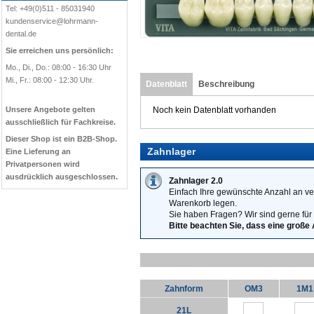
Tel: +49(0)511 - 85031940
kundenservice@lohrmann-
dental.de
Sie erreichen uns persönlich:
Mo., Di., Do.: 08:00 - 16:30 Uhr
Mi., Fr.: 08:00 - 12:30 Uhr.
Datenblatt
Beschreibung
Unsere Angebote gelten
Noch kein Datenblatt vorhanden
ausschließlich für Fachkreise.
Dieser Shop ist ein B2B-Shop.
Zahnlager
Eine Lieferung an
Privatpersonen wird
ausdrücklich ausgeschlossen.
Zahnlager 2.0
Einfach Ihre gewünschte Anzahl an ve
Warenkorb legen.
Sie haben Fragen? Wir sind gerne für 
Bitte beachten Sie, dass eine große
Zahnform
OM3
1M1
21L