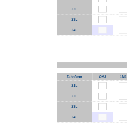
22L
23L
24L
Zahnform
OM3
1M1
21L
22L
23L
24L