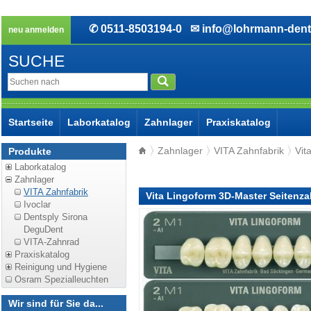
✆ 0511-8503194-0
✉ info@lohrmann-dent
neu anmelden
SUCHE
Startseite
Laborkatalog
Zahnlager
Praxiskatalog
Zahnlager
VITA Zahnfabrik
Vit
Produkte
Laborkatalog
Zahnlager
VITA Zahnfabrik
Vita Lingoform 3D-Master Seitenz
Ivoclar
Dentsply Sirona
DeguDent
VITA-Zahnrad
Praxiskatalog
Reinigung und Hygiene
Osram Spezialleuchten
Wir sind für Sie da...