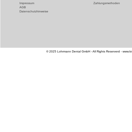
Impressum
Zahlungsmethoden
AGB
Datenschutzhinweise
© 2025 Lohrmann Dental GmbH - All Rights Reserverd - www.l