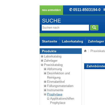
✆ 0511-8503194-0
✉ 
neu anmelden
SUCHE
Startseite
Laborkatalog
Zahnlager
Praxiskat
Produkte
Laborkatalog
Zahnlager
Praxiskatalog
Zahnbürste
Abformung
Desinfektion und
Reinigung
Einmalartikel
Füllungsmaterialien
Instrumente
Prophylaxe
Applikationshilfen
Prophylaxe