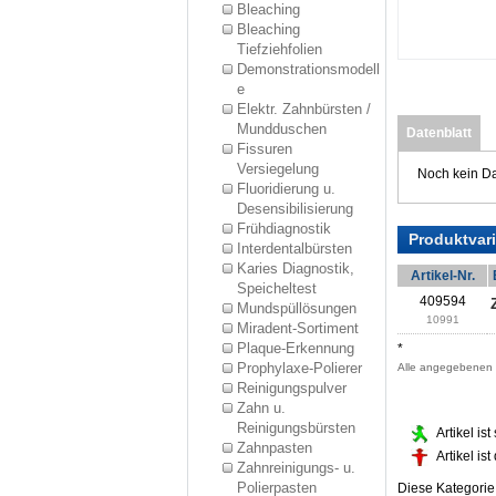
Bleaching
Bleaching
Tiefziehfolien
Demonstrationsmodell
e
Elektr. Zahnbürsten /
Mundduschen
Datenblatt
Fissuren
Versiegelung
Noch kein Da
Fluoridierung u.
Desensibilisierung
Frühdiagnostik
Produktvar
Interdentalbürsten
Karies Diagnostik,
Artikel-Nr.
Speicheltest
409594
Mundspüllösungen
10991
Miradent-Sortiment
Plaque-Erkennung
*
Prophylaxe-Polierer
Alle angegebenen P
Reinigungspulver
Zahn u.
Reinigungsbürsten
Artikel is
Zahnpasten
Artikel is
Zahnreinigungs- u.
Polierpasten
Diese Kategori