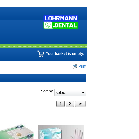
Your basket is empty.
Print
Sort by
1
2
>