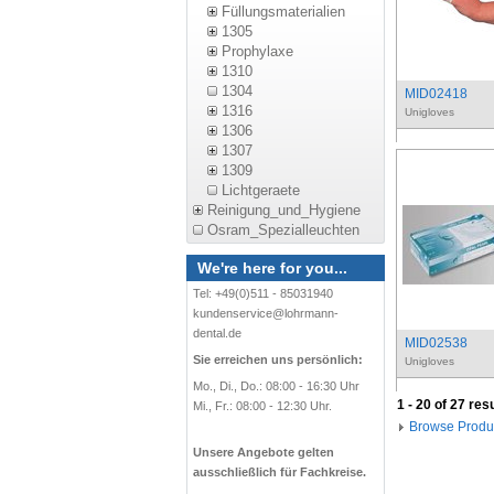
Füllungsmaterialien
1305
Prophylaxe
1310
1304
MID02418
1316
Unigloves
1306
1307
1309
Lichtgeraete
Reinigung_und_Hygiene
Osram_Spezialleuchten
We're here for you...
Tel: +49(0)511 - 85031940
kundenservice@lohrmann-
dental.de
MID02538
Sie erreichen uns persönlich:
Unigloves
Mo., Di., Do.: 08:00 - 16:30 Uhr
1 - 20 of 27 res
Mi., Fr.: 08:00 - 12:30 Uhr.
Browse Produ
Unsere Angebote gelten
ausschließlich für Fachkreise.