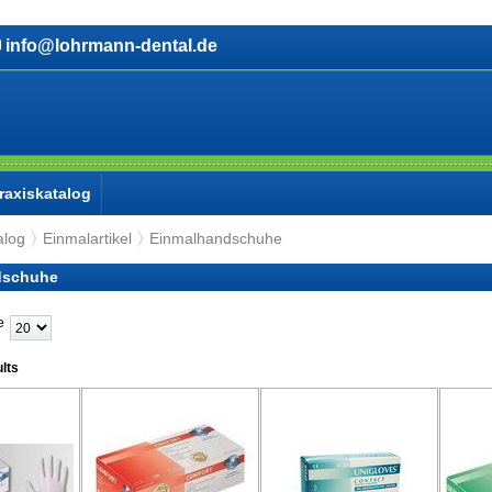
info@lohrmann-dental.de
raxiskatalog
alog
Einmalartikel
Einmalhandschuhe
dschuhe
e
ults