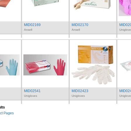
MID02169
MID02170
MID02
Ansell
Ansell
Uniglove
MID02541
MID02423
MID02
Unigloves
Unigloves
Uniglove
ults
ct Pages