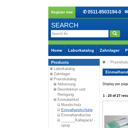
✆ 0511-8503194-0
✉ 
Register now
SEARCH
Home
Laborkatalog
Zahnlager
P
Praxiskat
Products
Laborkatalog
Einmalhan
Zahnlager
Praxiskatalog
Abformung
Display per pag
Desinfektion und
Reinigung
1 - 20 of 27 res
Einmalartikel
Mundschutz
Einmalhandschuhe
Einmalhandtücher
_______Kältepack/ -
spray