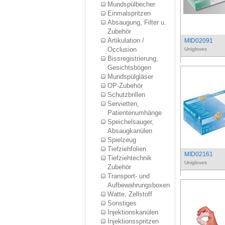
Mundspülbecher
Einmalspritzen
Absaugung, Filter u.
Zubehör
Artikulation /
MID02091
Occlusion
Unigloves
Bissregistrierung,
Gesichtsbögen
Mundspülgläser
OP-Zubehör
Schutzbrillen
Servietten,
Patientenumhänge
Speichelsauger,
Absaugkanülen
Spielzeug
Tiefziehfolien
MID02161
Tiefziehtechnik
Unigloves
Zubehör
Transport- und
Aufbewahrungsboxen
Watte, Zellstoff
Sonstiges
Injektionskanülen
Injektionsspritzen