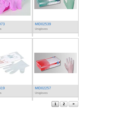
073
MID02539
s
Unigloves
419
MID02257
s
Unigloves
1
2
>