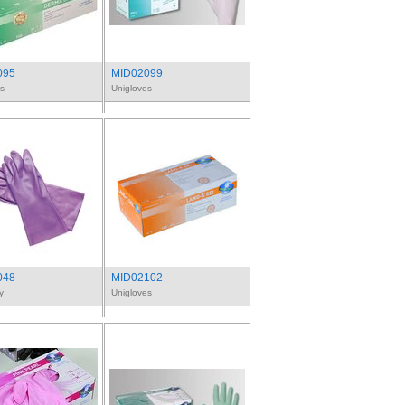
095
MID02099
s
Unigloves
048
MID02102
y
Unigloves