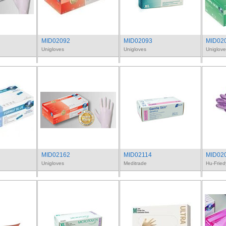
MID02092
MID02093
MID02
Unigloves
Unigloves
Uniglove
MID02162
MID02114
MID02
Unigloves
Meditrade
Hu-Fried