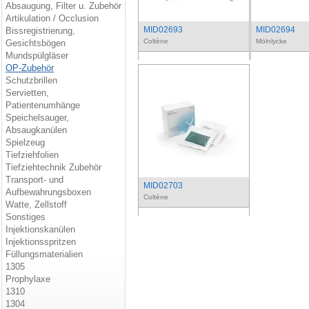
Absaugung, Filter u. Zubehör
Artikulation / Occlusion
MID02693
MID02694
Bissregistrierung,
Coltène
Mölnlycke
Gesichtsbögen
Mundspülgläser
OP-Zubehör
Schutzbrillen
Servietten,
Patientenumhänge
Speichelsauger,
Absaugkanülen
Spielzeug
Tiefziehfolien
Tiefziehtechnik Zubehör
Transport- und
MID02703
Aufbewahrungsboxen
Coltène
Watte, Zellstoff
Sonstiges
Injektionskanülen
Injektionsspritzen
Füllungsmaterialien
1305
Prophylaxe
1310
1304