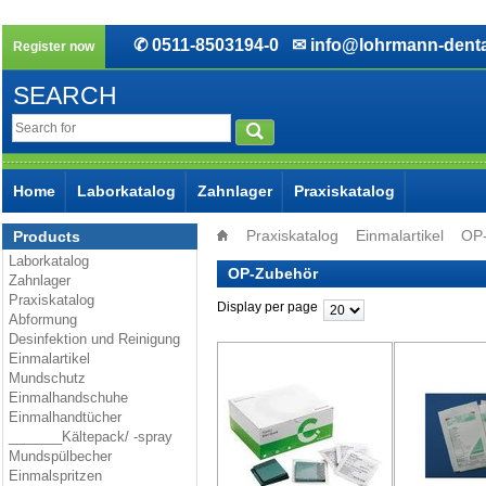
✆ 0511-8503194-0
✉ info@lohrmann-denta
Register now
SEARCH
Home
Laborkatalog
Zahnlager
Praxiskatalog
Praxiskatalog
Einmalartikel
OP
Products
Laborkatalog
OP-Zubehör
Zahnlager
Praxiskatalog
Display per page
Abformung
Desinfektion und Reinigung
Einmalartikel
Mundschutz
Einmalhandschuhe
Einmalhandtücher
_______Kältepack/ -spray
Mundspülbecher
Einmalspritzen