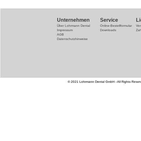
Unternehmen
Service
L
Über Lohrmann Dental
Online-Bestellformular
Ve
Impressum
Downloads
Za
AGB
Datenschutzhinweise
© 2021 Lohrmann Dental GmbH - All Rights Reser