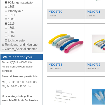
Füllungsmaterialien
1305
Prophylaxe
MID02730
MID02731
1310
Acteon
Coltène
1304
1316
1306
1307
1309
Lichtgeraete
Reinigung_und_Hygiene
Osram_Spezialleuchten
We're here for you...
Tel: +49(0)511 - 85031940
MID02734
MID02735
kundenservice@lohrmann-
Dürr Dental
Dürr Dental
dental.de
Sie erreichen uns persönlich:
Mo., Di., Do.: 08:00 - 16:30 Uhr
Mi., Fr.: 08:00 - 12:30 Uhr.
Unsere Angebote gelten
ausschließlich für Fachkreise.