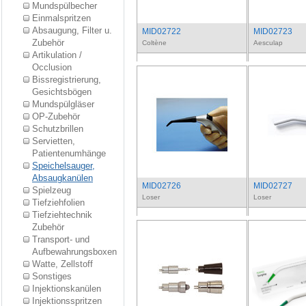
Mundspülbecher
Einmalspritzen
Absaugung, Filter u.
MID02722
MID02723
Zubehör
Coltène
Aesculap
Artikulation /
Occlusion
Bissregistrierung,
Gesichtsbögen
Mundspülgläser
OP-Zubehör
Schutzbrillen
Servietten,
Patientenumhänge
Speichelsauger,
Absaugkanülen
MID02726
MID02727
Spielzeug
Loser
Loser
Tiefziehfolien
Tiefziehtechnik
Zubehör
Transport- und
Aufbewahrungsboxen
Watte, Zellstoff
Sonstiges
Injektionskanülen
Injektionsspritzen