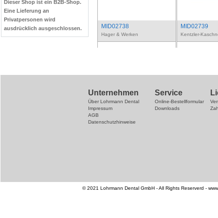
Dieser Shop ist ein B2B-Shop.
Eine Lieferung an
Privatpersonen wird
MID02738
MID02739
ausdrücklich ausgeschlossen.
Hager & Werken
Kentzler-Kaschn
Unternehmen
Service
L
Über Lohrmann Dental
Online-Bestellformular
Ve
Impressum
Downloads
Za
AGB
Datenschutzhinweise
© 2021 Lohrmann Dental GmbH - All Rights Reserverd - www