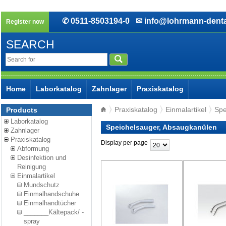
✆ 0511-8503194-0
✉ info@lohrmann-denta
Register now
SEARCH
Home
Laborkatalog
Zahnlager
Praxiskatalog
Praxiskatalog
Einmalartikel
Spe
Products
Laborkatalog
Speichelsauger, Absaugkanülen
Zahnlager
Praxiskatalog
Display per page
Abformung
Desinfektion und
Reinigung
Einmalartikel
Mundschutz
Einmalhandschuhe
Einmalhandtücher
_______Kältepack/ -
spray