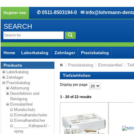
✆ 0511-8503194-0
✉ info@lohrmann-denta
Register now
SEARCH
Home
Laborkatalog
Zahnlager
Praxiskatalog
Praxiskatalog
Einmalartikel
Tie
Products
Laborkatalog
Tiefziehfolien
Zahnlager
Praxiskatalog
Display per page
Abformung
Desinfektion und
1 - 20 of 22 results
Reinigung
Einmalartikel
Mundschutz
Einmalhandschuhe
Einmalhandtücher
_______Kältepack/ -
spray