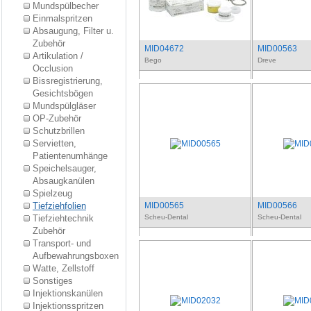
Mundspülbecher
Einmalspritzen
Absaugung, Filter u.
Zubehör
MID04672
MID00563
Artikulation /
Bego
Dreve
Occlusion
Bissregistrierung,
Gesichtsbögen
Mundspülgläser
OP-Zubehör
Schutzbrillen
Servietten,
Patientenumhänge
Speichelsauger,
Absaugkanülen
Spielzeug
Tiefziehfolien
MID00565
MID00566
Tiefziehtechnik
Scheu-Dental
Scheu-Dental
Zubehör
Transport- und
Aufbewahrungsboxen
Watte, Zellstoff
Sonstiges
Injektionskanülen
Injektionsspritzen