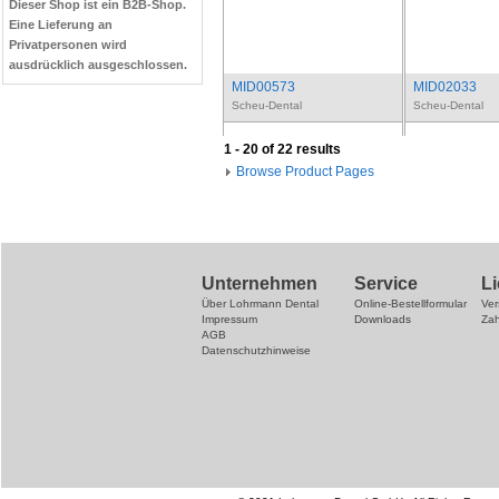
Dieser Shop ist ein B2B-Shop.
Eine Lieferung an
Privatpersonen wird
ausdrücklich ausgeschlossen.
MID00573
MID02033
Scheu-Dental
Scheu-Dental
1 - 20 of 22 results
Browse Product Pages
Unternehmen
Service
L
Über Lohrmann Dental
Online-Bestellformular
Ve
Impressum
Downloads
Za
AGB
Datenschutzhinweise