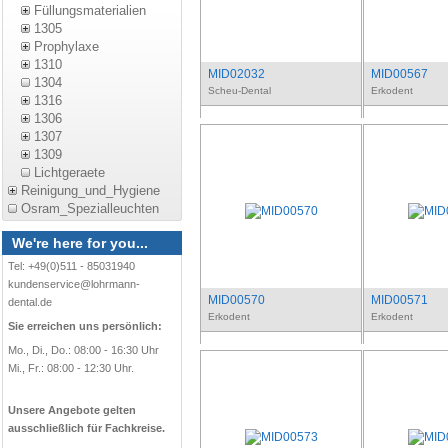
Füllungsmaterialien
1305
Prophylaxe
1310
MID02032
MID00567
1304
Scheu-Dental
Erkodent
1316
1306
1307
1309
Lichtgeraete
Reinigung_und_Hygiene
Osram_Spezialleuchten
We're here for you...
Tel: +49(0)511 - 85031940
kundenservice@lohrmann-
MID00570
MID00571
dental.de
Erkodent
Erkodent
Sie erreichen uns persönlich:
Mo., Di., Do.: 08:00 - 16:30 Uhr
Mi., Fr.: 08:00 - 12:30 Uhr.
Unsere Angebote gelten
ausschließlich für Fachkreise.