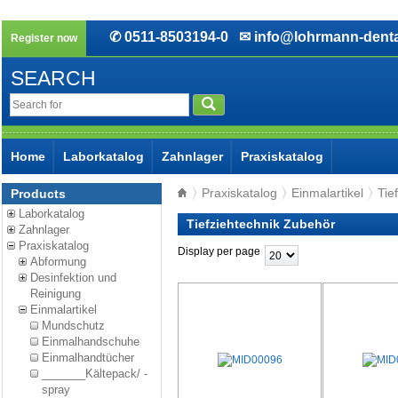
✆ 0511-8503194-0
✉ info@lohrmann-denta
Register now
SEARCH
Home
Laborkatalog
Zahnlager
Praxiskatalog
Praxiskatalog
Einmalartikel
Tie
Products
Laborkatalog
Tiefziehtechnik Zubehör
Zahnlager
Praxiskatalog
Display per page
Abformung
Desinfektion und
Reinigung
Einmalartikel
Mundschutz
Einmalhandschuhe
Einmalhandtücher
_______Kältepack/ -
spray