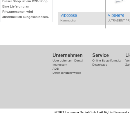
Dieser Shop ist ein B2B-Shop.
Eine Lieferung an
Privatpersonen wird
MID00586
MID04676
ausdrücklich ausgeschlossen.
Hammacher
ULTRADENT PR
Unternehmen
Service
L
Über Lohrmann Dental
Online-Bestellformular
Ve
Impressum
Downloads
Za
AGB
Datenschutzhinweise
© 2021 Lohrmann Dental GmbH - All Rights Reserverd -