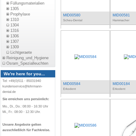
Füllungsmaterialien
1305
Prophylaxe
MID00580
MID00581
1310
Scheu-Dental
Hammacher
1304
1316
1306
1307
1309
Lichtgeraete
Reinigung_und_Hygiene
Osram_Spezialleuchten
We're here for you...
Tel: +49(0)511 - 85031940
MID00584
MID00184
kundenservice@lohrmann-
Erkodent
Erkodent
dental.de
Sie erreichen uns persönlich:
Mo., Di., Do.: 08:00 - 16:30 Uhr
Mi., Fr.: 08:00 - 12:30 Uhr.
Unsere Angebote gelten
ausschließlich für Fachkreise.