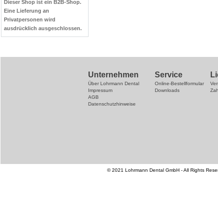
Dieser Shop ist ein B2B-Shop.
Eine Lieferung an
Privatpersonen wird
ausdrücklich ausgeschlossen.
Unternehmen
Service
L
Über Lohrmann Dental
Online-Bestellformular
Ve
Impressum
Downloads
Za
AGB
Datenschutzhinweise
© 2021 Lohrmann Dental GmbH - All Rights Reser