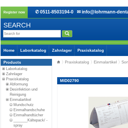
✆ 0511-8503194-0
✉ info@lohrmann-denta
Register now
SEARCH
Home
Laborkatalog
Zahnlager
Praxiskatalog
Praxiskatalog
Einmalartikel
Son
Products
Laborkatalog
Zahnlager
Praxiskatalog
MID02790
Abformung
Desinfektion und
Reinigung
Einmalartikel
Mundschutz
Einmalhandschuhe
Einmalhandtücher
_______Kältepack/ -
spray