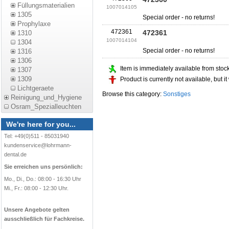
Füllungsmaterialien
1007014105
1305
Special order - no returns!
Prophylaxe
472361
472361
1310
1007014104
1304
Special order - no returns!
1316
1306
Item is immediately available from stock
1307
1309
Product is currently not available, but i
Lichtgeraete
Browse this category:
Sonstiges
Reinigung_und_Hygiene
Osram_Spezialleuchten
We're here for you...
Tel: +49(0)511 - 85031940
kundenservice@lohrmann-
dental.de
Sie erreichen uns persönlich:
Mo., Di., Do.: 08:00 - 16:30 Uhr
Mi., Fr.: 08:00 - 12:30 Uhr.
Unsere Angebote gelten
ausschließlich für Fachkreise.