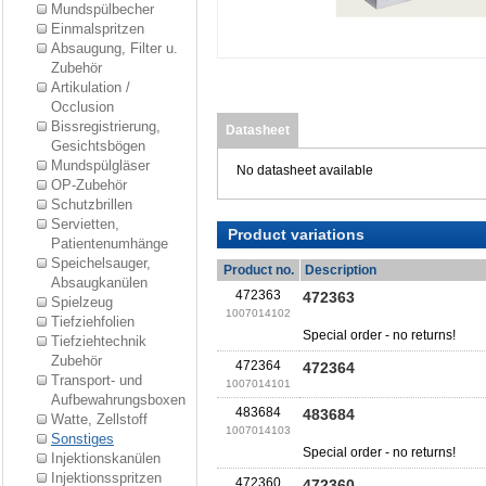
Mundspülbecher
Einmalspritzen
Absaugung, Filter u.
Zubehör
Artikulation /
Occlusion
Bissregistrierung,
Datasheet
Gesichtsbögen
Mundspülgläser
No datasheet available
OP-Zubehör
Schutzbrillen
Servietten,
Product variations
Patientenumhänge
Speichelsauger,
Product no.
Description
Absaugkanülen
472363
472363
Spielzeug
1007014102
Tiefziehfolien
Special order - no returns!
Tiefziehtechnik
Zubehör
472364
472364
Transport- und
1007014101
Aufbewahrungsboxen
483684
483684
Watte, Zellstoff
1007014103
Sonstiges
Special order - no returns!
Injektionskanülen
Injektionsspritzen
472360
472360