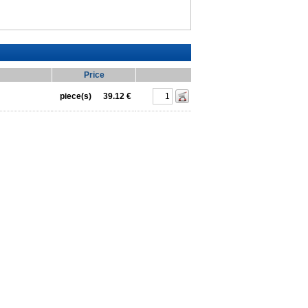
Price
piece(s)
39.12 €