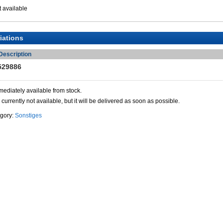
 available
iations
Description
529886
mediately available from stock.
 currently not available, but it will be delivered as soon as possible.
egory:
Sonstiges