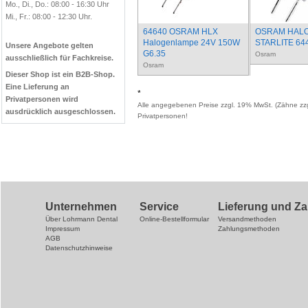
Mo., Di., Do.: 08:00 - 16:30 Uhr
Mi., Fr.: 08:00 - 12:30 Uhr.
64640 OSRAM HLX
OSRAM HAL
Halogenlampe 24V 150W
STARLITE 64
Unsere Angebote gelten
G6.35
Osram
ausschließlich für Fachkreise.
Osram
Dieser Shop ist ein B2B-Shop.
Eine Lieferung an
*
Privatpersonen wird
Alle angegebenen Preise zzgl. 19% MwSt. (Zähne zzg
ausdrücklich ausgeschlossen.
Privatpersonen!
Unternehmen
Service
Lieferung und Z
Über Lohrmann Dental
Online-Bestellformular
Versandmethoden
Impressum
Zahlungsmethoden
AGB
Datenschutzhinweise