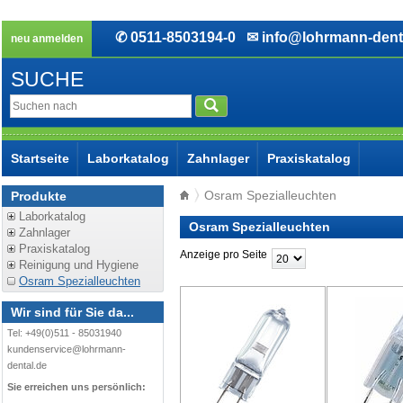
✆ 0511-8503194-0
✉ info@lohrmann-dent
neu anmelden
SUCHE
Startseite
Laborkatalog
Zahnlager
Praxiskatalog
Osram Spezialleuchten
Produkte
Laborkatalog
Osram Spezialleuchten
Zahnlager
Praxiskatalog
Anzeige pro Seite
Reinigung und Hygiene
Osram Spezialleuchten
Wir sind für Sie da...
Tel: +49(0)511 - 85031940
kundenservice@lohrmann-
dental.de
Sie erreichen uns persönlich: