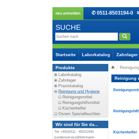
✆ 0511-8503194-0
✉ 
neu anmelden
SUCHE
Startseite
Laborkatalog
Zahnlager
Reinigun
Produkte
Laborkatalog
Reinigung 
Zahnlager
Praxiskatalog
Reinigungsmit
Reinigung und Hygiene
Reinigungsmittel
Reinigungshilfsmittel
Küchenhelfer
Reinigungshilf
Osram Spezialleuchten
Wir sind für Sie da...
Tel: +49(0)511 - 85031940
Küchenhelfer
kundenservice@lohrmann-