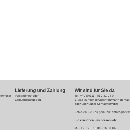
Lieferung und Zahlung
Wir sind für Sie da
lformular
Versandmethoden
Tel: +49 (0)511 - 850 31 94-0
Zahlungsmethoden
E-Mail: kundenservice@lohrmann-dental.
oder über unser
Kontaktformular
Schicken Sie uns gern Ihre abfotografiert
Sie erreichen uns persönlich:
Mo., Di., Do.: 08:00 - 16:30 Uhr