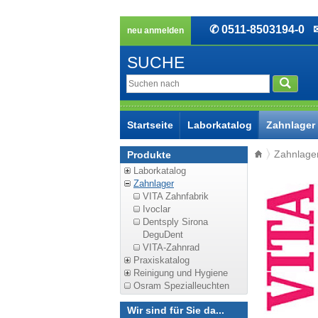
✆ 0511-8503194-0
✉ 
neu anmelden
SUCHE
Startseite
Laborkatalog
Zahnlager
Zahnlage
Produkte
Laborkatalog
Zahnlager
VITA Zahnfabrik
Ivoclar
Dentsply Sirona
DeguDent
VITA-Zahnrad
Praxiskatalog
Reinigung und Hygiene
Osram Spezialleuchten
Wir sind für Sie da...