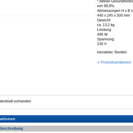
* Aktiver Gesundheits
von 99,9%.
Abmessungen H x B x 
440 x 245 x 500 mm
Gewicht:
ca. 13,2 kg
Leistung:
490 W
Spannung:
230 V
Hersteller: Renfert
Produktvariationen
tenblatt vorhanden
iationen
Beschreibung