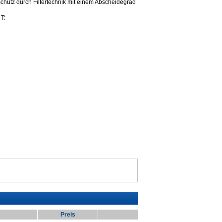
schutz durch Filtertechnik mit einem Abscheidegrad
T:
Preis