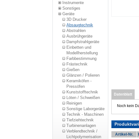
Instrumente
Sonstiges
Geräte
3D Drucker
Absaugtechnik
Abstrahlen
Ausbrühgeräte
Dampfstrahlgeräte
Einbetten und
Modellherstellung
Farbbestimmung
Frästechnik
Gießen
Glänzen / Polieren
Keramiköfen -
Pressöfen
Kunststofftechnik
Datenblatt
Löten / Schweißen
Reinigen
Noch kein Da
Sonstige Laborgeräte
Technik - Maschinen
Tiefziehtechnik
Produktvar
Turbinenanlagen
Verblendtechnik /
Artikel-Nr.
Lichtpolymerisation