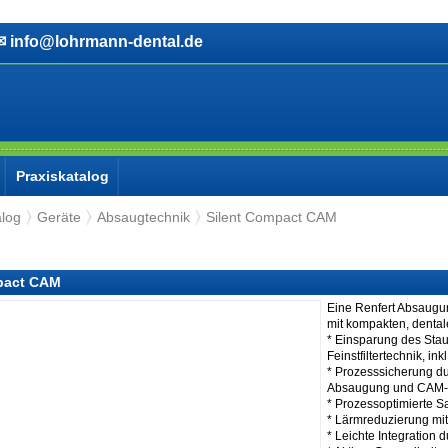
info@lohrmann-dental.de
Praxiskatalog
alog
Geräte
Absaugtechnik
Silent Compact CAM
pact CAM
Eine Renfert Absaugun
mit kompakten, denta
* Einsparung des Stau
Feinstfiltertechnik, in
* Prozesssicherung du
Absaugung und CAM-M
* Prozessoptimierte S
* Lärmreduzierung mitt
* Leichte Integration