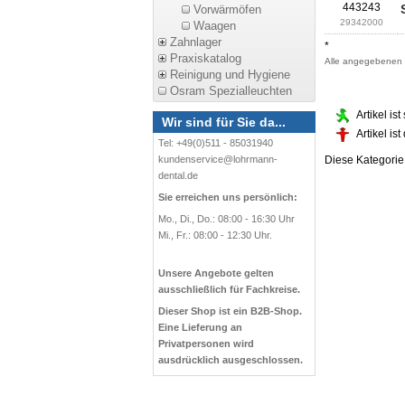
443243
Vorwärmöfen
29342000
Waagen
Zahnlager
*
Praxiskatalog
Alle angegebenen P
Reinigung und Hygiene
Osram Spezialleuchten
Artikel is
Wir sind für Sie da...
Artikel is
Tel: +49(0)511 - 85031940
Diese Kategori
kundenservice@lohrmann-
dental.de
Sie erreichen uns persönlich:
Mo., Di., Do.: 08:00 - 16:30 Uhr
Mi., Fr.: 08:00 - 12:30 Uhr.
Unsere Angebote gelten
ausschließlich für Fachkreise.
Dieser Shop ist ein B2B-Shop.
Eine Lieferung an
Privatpersonen wird
ausdrücklich ausgeschlossen.