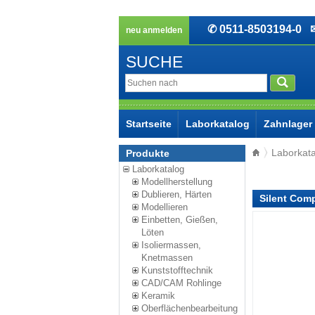
✆ 0511-8503194-0
✉ 
neu anmelden
SUCHE
Startseite
Laborkatalog
Zahnlager
Laborkat
Produkte
Laborkatalog
Modellherstellung
Dublieren, Härten
Silent Com
Modellieren
Einbetten, Gießen,
Löten
Isoliermassen,
Knetmassen
Kunststofftechnik
CAD/CAM Rohlinge
Keramik
Oberflächenbearbeitung