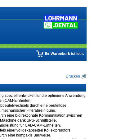
Ihr Warenkorb ist leer.
Drucken
g speziell entwickelt für die optimierte Anwendung
len CAM-Einheiten.
bbeutelwechsels durch eine beutellose
kl. mechanischer Filterabreinigung.
rch eine bidirektionale Kommunikation zwischen
aschine dank SPS-Schnittstelle.
augleistung für CAD-CAM-Einheiten.
els einer vollgekapselten Kollektormotors.
 durch eine kompakte Bauweise.