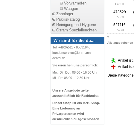
Vorwärmöfen
F4533
Waagen
473529
Zahnlager
TA035
Praxiskatalog
Reinigung und Hygiene
527116
Osram Spezialleuchten
TA028
*
Wir sind für Sie da...
Alle angegebenen P
Tel: +49(0)511 - 85031940
kundenservice@lohrmann-
dental.de
Artikel is
Sie erreichen uns persönlich:
Artikel is
Mo., Di., Do.: 08:00 - 16:30 Uhr
Diese Kategori
Mi., Fr.: 08:00 - 12:30 Uhr.
Unsere Angebote gelten
ausschließlich für Fachkreise.
Dieser Shop ist ein B2B-Shop.
Eine Lieferung an
Privatpersonen wird
ausdrücklich ausgeschlossen.