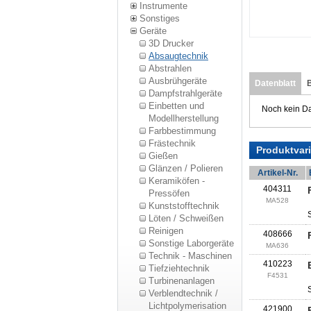
Instrumente
Sonstiges
Geräte
3D Drucker
Absaugtechnik
Abstrahlen
Ausbrühgeräte
Datenblatt
Dampfstrahlgeräte
Einbetten und
Noch kein Da
Modellherstellung
Farbbestimmung
Frästechnik
Produktvar
Gießen
Glänzen / Polieren
Artikel-Nr.
Keramiköfen -
404311
Pressöfen
MA528
Kunststofftechnik
Löten / Schweißen
Reinigen
408666
Sonstige Laborgeräte
MA636
Technik - Maschinen
410223
Tiefziehtechnik
F4531
Turbinenanlagen
Verblendtechnik /
Lichtpolymerisation
421900