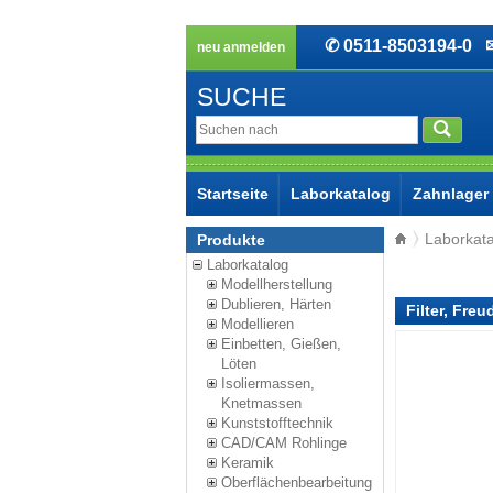
✆ 0511-8503194-0
✉ 
neu anmelden
SUCHE
Startseite
Laborkatalog
Zahnlager
Laborkat
Produkte
Laborkatalog
Modellherstellung
Dublieren, Härten
Filter, Freu
Modellieren
Einbetten, Gießen,
Löten
Isoliermassen,
Knetmassen
Kunststofftechnik
CAD/CAM Rohlinge
Keramik
Oberflächenbearbeitung