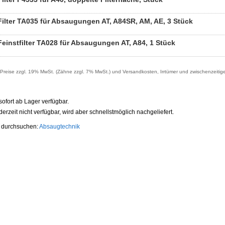
Filter TA035 für Absaugungen AT, A84SR, AM, AE, 3 Stück
Feinstfilter TA028 für Absaugungen AT, A84, 1 Stück
reise zzgl. 19% MwSt. (Zähne zzgl. 7% MwSt.) und Versandkosten, Irrtümer und zwischenzeitig
t sofort ab Lager verfügbar.
t derzeit nicht verfügbar, wird aber schnellstmöglich nachgeliefert.
e durchsuchen:
Absaugtechnik