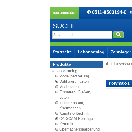
✆ 0511-8503194-0
✉ 
neu anmelden
SUCHE
Startseite
Laborkatalog
Zahnlager
Laborkat
Produkte
Laborkatalog
Modellherstellung
Dublieren, Härten
Polymax-1
Modellieren
Einbetten, Gießen,
Löten
Isoliermassen,
Knetmassen
Kunststofftechnik
CAD/CAM Rohlinge
Keramik
Oberflächenbearbeitung