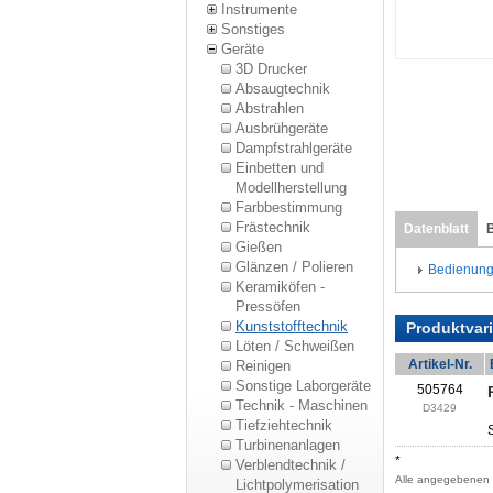
Instrumente
Sonstiges
Geräte
3D Drucker
Absaugtechnik
Abstrahlen
Ausbrühgeräte
Dampfstrahlgeräte
Einbetten und
Modellherstellung
Farbbestimmung
Frästechnik
Datenblatt
Gießen
Glänzen / Polieren
Bedienung
Keramiköfen -
Pressöfen
Kunststofftechnik
Produktvar
Löten / Schweißen
Artikel-Nr.
Reinigen
Sonstige Laborgeräte
505764
Technik - Maschinen
D3429
Tiefziehtechnik
Turbinenanlagen
*
Verblendtechnik /
Alle angegebenen P
Lichtpolymerisation