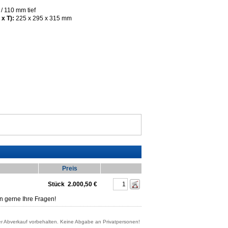
 110 mm tief
x T):
225 x 295 x 315 mm
Preis
Stück
2.000,50 €
n gerne Ihre Fragen!
er Abverkauf vorbehalten. Keine Abgabe an Privatpersonen!