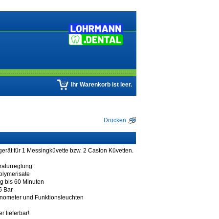
Ihr Warenkorb ist leer.
Drucken
erät für 1 Messingküvette bzw. 2 Caston Küvetten.
raturreglung
polymerisate
g bis 60 Minuten
5 Bar
anometer und Funktionsleuchten
r lieferbar!