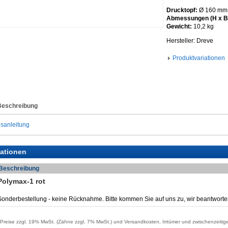
Drucktopf:
Ø 160 mm /
Abmessungen (H x B 
Gewicht:
10,2 kg
Hersteller: Dreve
Produktvariationen
Beschreibung
sanleitung
iationen
Beschreibung
Polymax-1 rot
Sonderbestellung - keine Rücknahme. Bitte kommen Sie auf uns zu, wir beantworte
reise zzgl. 19% MwSt. (Zähne zzgl. 7% MwSt.) und Versandkosten, Irrtümer und zwischenzeitig