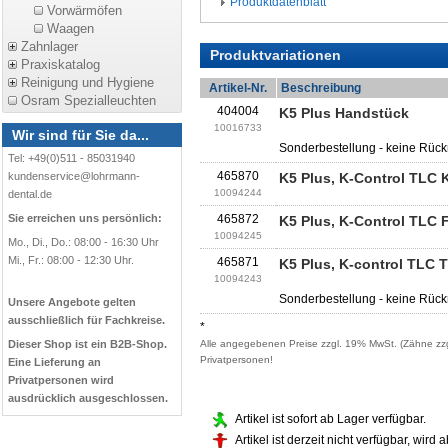
Produktdatenblatt
Vorwärmöfen
Waagen
Zahnlager
Produktvariationen
Praxiskatalog
Reinigung und Hygiene
Artikel-Nr.
Beschreibung
Osram Spezialleuchten
404004
K5 Plus Handstück
10016733
Wir sind für Sie da...
Sonderbestellung - keine Rück
Tel: +49(0)511 - 85031940
465870
kundenservice@lohrmann-
K5 Plus, K-Control TLC 
10094244
dental.de
Sie erreichen uns persönlich:
465872
K5 Plus, K-Control TLC
10094245
Mo., Di., Do.: 08:00 - 16:30 Uhr
Mi., Fr.: 08:00 - 12:30 Uhr.
465871
K5 Plus, K-control TLC 
10094243
Sonderbestellung - keine Rück
Unsere Angebote gelten
ausschließlich für Fachkreise.
*
Dieser Shop ist ein B2B-Shop.
Alle angegebenen Preise zzgl. 19% MwSt. (Zähne zzg
Privatpersonen!
Eine Lieferung an
Privatpersonen wird
ausdrücklich ausgeschlossen.
Artikel ist sofort ab Lager verfügbar.
Artikel ist derzeit nicht verfügbar, wird