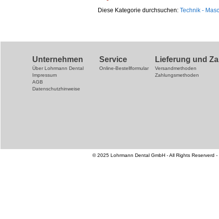
Diese Kategorie durchsuchen:
Technik - Mas
Unternehmen
Service
Lieferung und Z
Über Lohrmann Dental
Online-Bestellformular
Versandmethoden
Impressum
Zahlungsmethoden
AGB
Datenschutzhinweise
© 2025 Lohrmann Dental GmbH - All Rights Reserverd -