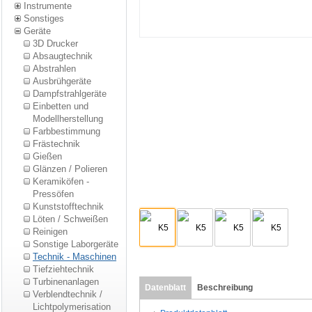
Instrumente
Sonstiges
Geräte
3D Drucker
Absaugtechnik
Abstrahlen
Ausbrühgeräte
Dampfstrahlgeräte
Einbetten und
Modellherstellung
Farbbestimmung
Frästechnik
Gießen
Glänzen / Polieren
Keramiköfen -
Pressöfen
Kunststofftechnik
Löten / Schweißen
Reinigen
Sonstige Laborgeräte
Technik - Maschinen
Tiefziehtechnik
Turbinenanlagen
Datenblatt
Beschreibung
Verblendtechnik /
Lichtpolymerisation