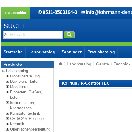
✆ 0511-8503194-0
✉ info@lohrmann-dent
neu anmelden
SUCHE
Startseite
Laborkatalog
Zahnlager
Praxiskatalog
Laborkatalog
Geräte
Technik -
Produkte
Laborkatalog
Modellherstellung
Dublieren, Härten
K5 Plus / K-Control TLC
Modellieren
Einbetten, Gießen,
Löten
Isoliermassen,
Knetmassen
Kunststofftechnik
CAD/CAM Rohlinge
Keramik
Oberflächenbearbeitung