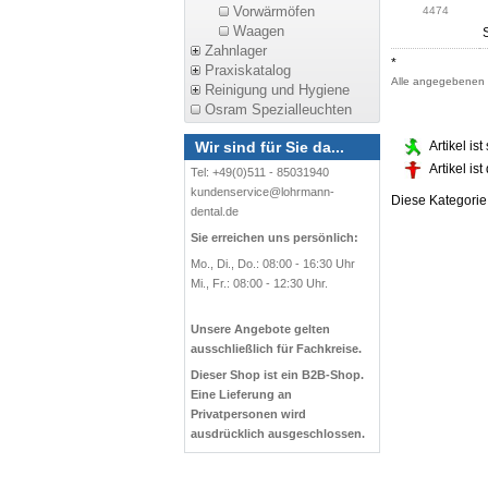
Vorwärmöfen
4474
Waagen
Zahnlager
*
Praxiskatalog
Alle angegebenen P
Reinigung und Hygiene
Osram Spezialleuchten
Wir sind für Sie da...
Artikel is
Artikel is
Tel: +49(0)511 - 85031940
kundenservice@lohrmann-
Diese Kategori
dental.de
Sie erreichen uns persönlich:
Mo., Di., Do.: 08:00 - 16:30 Uhr
Mi., Fr.: 08:00 - 12:30 Uhr.
Unsere Angebote gelten
ausschließlich für Fachkreise.
Dieser Shop ist ein B2B-Shop.
Eine Lieferung an
Privatpersonen wird
ausdrücklich ausgeschlossen.