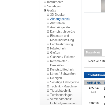
Instrumente
Sonstiges
Geräte
3D Drucker
Absaugtechnik
Abstrahlen
Ausbrühgeräte
Dampfstrahlgeräte
Einbetten und
Modellherstellung
Farbbestimmung
Frästechnik
Gießen
Datenblatt
Glänzen / Polieren
Keramiköfen -
Noch kein Da
Pressöfen
Kunststofftechnik
Löten / Schweißen
Produktvar
Reinigen
Sonstige Laborgeräte
Artikel-Nr.
Technik - Maschinen
435354
Tiefziehtechnik
4460
Turbinenanlagen
Verblendtechnik /
Lichtpolymerisation
436356