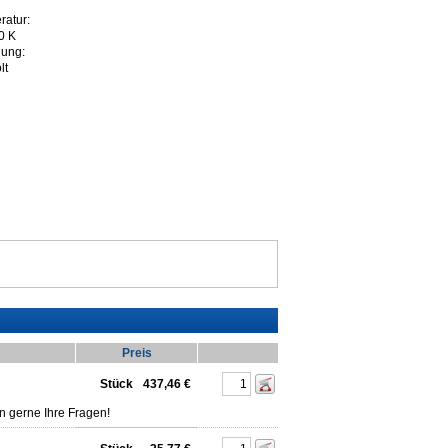
ratur:
0 K
nung:
lt
Preis
Stück
437,46 €
n gerne Ihre Fragen!