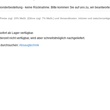
Sonderbestellung - keine Rücknahme. Bitte kommen Sie auf uns zu, wir beantworte
reise zzgl. 19% MwSt. (Zähne zzgl. 7% MwSt.) und Versandkosten, Irrtümer und zwischenzeitig
t sofort ab Lager verfügbar.
t derzeit nicht verfügbar, wird aber schnellstmöglich nachgeliefert.
e durchsuchen:
Absaugtechnik