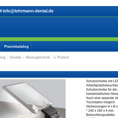
info@lohrmann-dental.de
Praxiskatalog
alog
Geräte
Absaugtechnik
L Protect
Schutzscheibe mit LE
Arbeitsplatzbeleuchtu
Schutzscheibe für die
handelsüblichen Absa
Auch eine separate Ve
Tischstativs möglich.
Abmessungen H x B x 
* 240 x 160 x 4 mm
Beleuchtungsstärke: