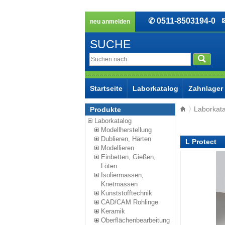
✆ 0511-8503194-0
✉ 
neu anmelden
SUCHE
Startseite
Laborkatalog
Zahnlager
Laborkat
Produkte
Laborkatalog
Modellherstellung
Dublieren, Härten
L Protect
Modellieren
Einbetten, Gießen,
Löten
Isoliermassen,
Knetmassen
Kunststofftechnik
CAD/CAM Rohlinge
Keramik
Oberflächenbearbeitung