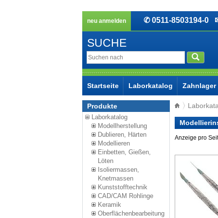
✆ 0511-8503194-0
✉ 
neu anmelden
SUCHE
Startseite
Laborkatalog
Zahnlager
Laborkat
Produkte
Laborkatalog
Modellierin
Modellherstellung
Dublieren, Härten
Anzeige pro Sei
Modellieren
Einbetten, Gießen,
Löten
Isoliermassen,
Knetmassen
Kunststofftechnik
CAD/CAM Rohlinge
Keramik
Oberflächenbearbeitung