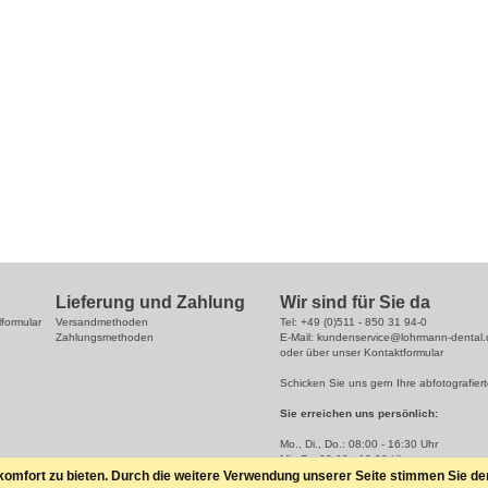
Lieferung und Zahlung
Wir sind für Sie da
lformular
Versandmethoden
Tel: +49 (0)511 - 850 31 94-0
Zahlungsmethoden
E-Mail: kundenservice@lohrmann-dental.
oder über unser
Kontaktformular
Schicken Sie uns gern Ihre abfotografiert
Sie erreichen uns persönlich:
Mo., Di., Do.: 08:00 - 16:30 Uhr
Mi., Fr.: 08:00 - 12:30 Uhr.
fort zu bieten. Durch die weitere Verwendung unserer Seite stimmen Sie dem 