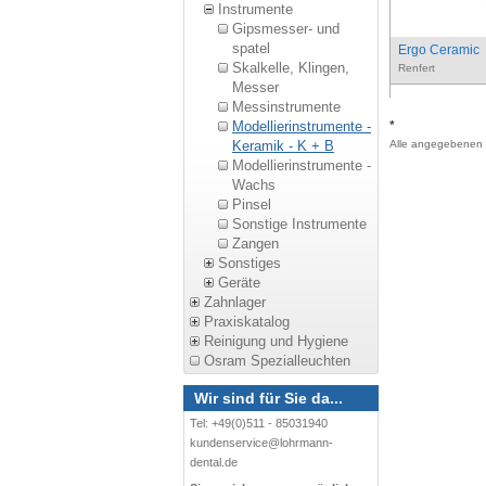
Instrumente
Gipsmesser- und
spatel
Ergo Ceramic
Skalkelle, Klingen,
Renfert
Messer
Messinstrumente
Modellierinstrumente -
*
Keramik - K + B
Alle angegebenen P
Modellierinstrumente -
Wachs
Pinsel
Sonstige Instrumente
Zangen
Sonstiges
Geräte
Zahnlager
Praxiskatalog
Reinigung und Hygiene
Osram Spezialleuchten
Wir sind für Sie da...
Tel: +49(0)511 - 85031940
kundenservice@lohrmann-
dental.de