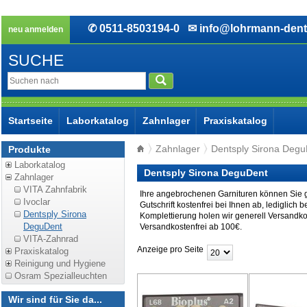
✆ 0511-8503194-0
✉ info@lohrmann-dent
neu anmelden
SUCHE
Startseite
Laborkatalog
Zahnlager
Praxiskatalog
Zahnlager
Dentsply Sirona Degu
Produkte
Laborkatalog
Dentsply Sirona DeguDent
Zahnlager
VITA Zahnfabrik
Ihre angebrochenen Garnituren können Sie g
Ivoclar
Gutschrift kostenfrei bei Ihnen ab, ledigli
Dentsply Sirona
Komplettierung holen wir generell Versandko
DeguDent
Versandkostenfrei ab 100€.
VITA-Zahnrad
Anzeige pro Seite
Praxiskatalog
Reinigung und Hygiene
Osram Spezialleuchten
Wir sind für Sie da...