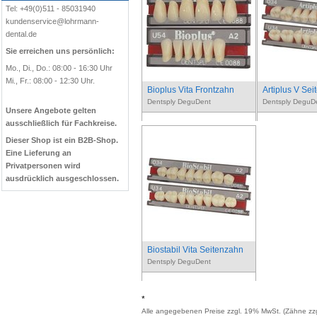
Tel: +49(0)511 - 85031940
kundenservice@lohrmann-
dental.de
Sie erreichen uns persönlich:
Mo., Di., Do.: 08:00 - 16:30 Uhr
Mi., Fr.: 08:00 - 12:30 Uhr.
Bioplus Vita Frontzahn
Artiplus V Se
Dentsply DeguDent
Dentsply DeguD
Unsere Angebote gelten
ausschließlich für Fachkreise.
Dieser Shop ist ein B2B-Shop.
Eine Lieferung an
Privatpersonen wird
ausdrücklich ausgeschlossen.
Biostabil Vita Seitenzahn
Dentsply DeguDent
*
Alle angegebenen Preise zzgl. 19% MwSt. (Zähne zzg