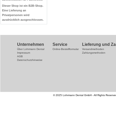
Dieser Shop ist ein B2B-Shop.
Eine Lieferung an
Privatpersonen wird
ausdrücklich ausgeschlossen.
Unternehmen
Service
Lieferung und Z
Über Lohrmann Dental
Online-Bestellformular
Versandmethoden
Impressum
Zahlungsmethoden
AGB
Datenschutzhinweise
© 2025 Lohrmann Dental GmbH - All Rights Reserve