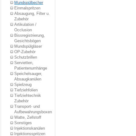
Mundspülbecher
Einmalspritzen
Absaugung, Filter u.
Zubehör
Artikulation /
Occlusion
Bissregistrierung,
Gesichtsbögen
Mundspülgläser
OP-Zubehör
Schutzbrillen
Servietten,
Patientenumhänge
Speichelsauger,
Absaugkanülen
Spielzeug
Tiefziehfolien
Tiefziehtechnik
Zubehör
Transport- und
Aufbewahrungsboxen
Watte, Zellstoff
Sonstiges
Injektionskanülen
Injektionsspritzen