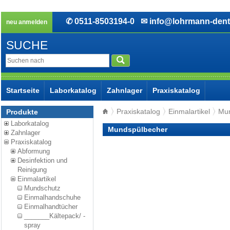
✆ 0511-8503194-0
✉ info@lohrmann-dent
neu anmelden
SUCHE
Startseite
Laborkatalog
Zahnlager
Praxiskatalog
Praxiskatalog
Einmalartikel
Mun
Produkte
Laborkatalog
Mundspülbecher
Zahnlager
Praxiskatalog
Abformung
Desinfektion und
Reinigung
Einmalartikel
Mundschutz
Einmalhandschuhe
Einmalhandtücher
_______Kältepack/ -
spray