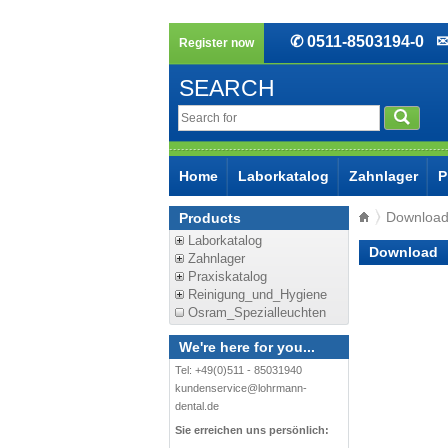
✆ 0511-8503194-0
✉ 
Register now
SEARCH
Home
Laborkatalog
Zahnlager
P
Downloa
Products
Laborkatalog
Download
Zahnlager
Praxiskatalog
Reinigung_und_Hygiene
Osram_Spezialleuchten
We're here for you...
Tel: +49(0)511 - 85031940
kundenservice@lohrmann-
dental.de
Sie erreichen uns persönlich: