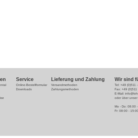
hmen
Service
Lieferung und Zahlung
Wir sind f
ntal
Online-Bestellformular
Versandmethoden
Tel: +49 (0)511 
Downloads
Zahlungsmethoden
Fax: +49 (0)511
E-Mail: info@lo
ise
oder über unse
Mo - Do: 08:00 
Fr: 08:00 - 15:0