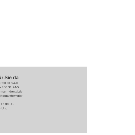
ür Sie da
- 850 31 94-0
 - 850 31 94-5
hrmann-dental.de
r
Kontaktformular
- 17:00 Uhr
0 Uhr.