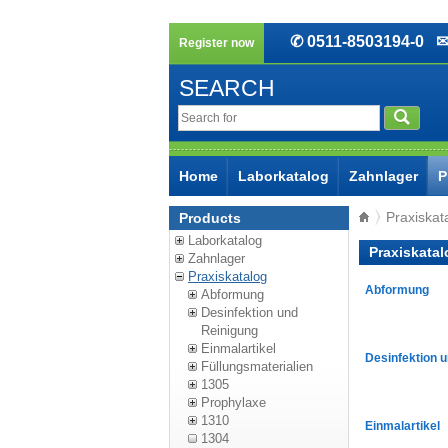
✆ 0511-8503194-0
✉ 
Register now
SEARCH
Home
Laborkatalog
Zahnlager
P
Praxiskat
Products
Laborkatalog
Praxiskatal
Zahnlager
Praxiskatalog
Abformung
Abformung
Desinfektion und
Reinigung
Einmalartikel
Desinfektion 
Füllungsmaterialien
1305
Prophylaxe
1310
Einmalartikel
1304