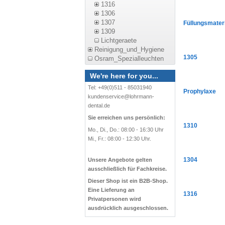
1316
1306
1307
Füllungsmateri
1309
Lichtgeraete
Reinigung_und_Hygiene
1305
Osram_Spezialleuchten
We're here for you...
Tel: +49(0)511 - 85031940
Prophylaxe
kundenservice@lohrmann-
dental.de
Sie erreichen uns persönlich:
1310
Mo., Di., Do.: 08:00 - 16:30 Uhr
Mi., Fr.: 08:00 - 12:30 Uhr.
1304
Unsere Angebote gelten
ausschließlich für Fachkreise.
Dieser Shop ist ein B2B-Shop.
Eine Lieferung an
1316
Privatpersonen wird
ausdrücklich ausgeschlossen.