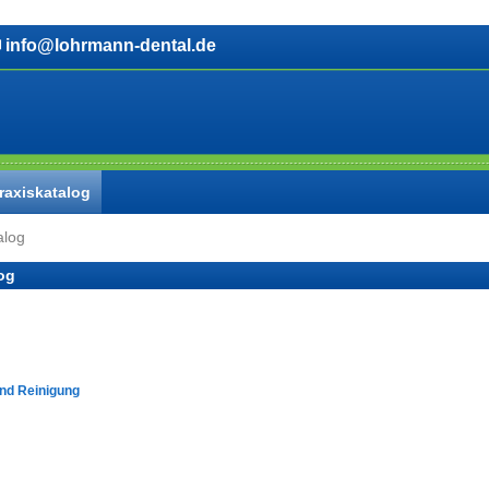
info@lohrmann-dental.de
raxiskatalog
alog
og
und Reinigung