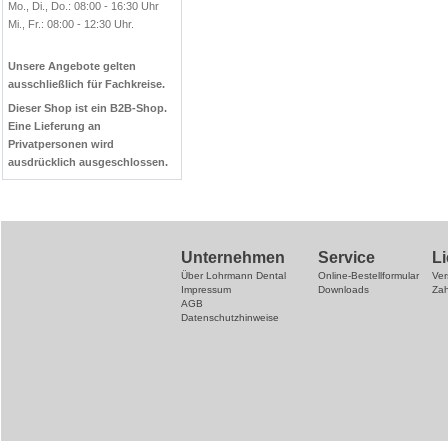
Mo., Di., Do.: 08:00 - 16:30 Uhr
Mi., Fr.: 08:00 - 12:30 Uhr.
Unsere Angebote gelten
ausschließlich für Fachkreise.
Dieser Shop ist ein B2B-Shop.
Eine Lieferung an
Privatpersonen wird
ausdrücklich ausgeschlossen.
Unternehmen
Service
L
Über Lohrmann Dental
Online-Bestellformular
Ve
Impressum
Downloads
Za
AGB
Datenschutzhinweise