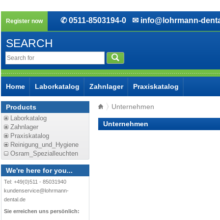
✆ 0511-8503194-0
✉ info@lohrmann-denta
Register now
SEARCH
Home
Laborkatalog
Zahnlager
Praxiskatalog
Unternehmen
Products
Laborkatalog
Unternehmen
Zahnlager
Praxiskatalog
Reinigung_und_Hygiene
Osram_Spezialleuchten
We're here for you...
Tel: +49(0)511 - 85031940
kundenservice@lohrmann-
dental.de
Sie erreichen uns persönlich: