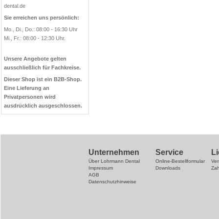
dental.de
Sie erreichen uns persönlich:
Mo., Di., Do.: 08:00 - 16:30 Uhr
Mi., Fr.: 08:00 - 12:30 Uhr.
Unsere Angebote gelten
ausschließlich für Fachkreise.
Dieser Shop ist ein B2B-Shop.
Eine Lieferung an
Privatpersonen wird
ausdrücklich ausgeschlossen.
Unternehmen
Service
L
Über Lohrmann Dental
Online-Bestellformular
Ve
Impressum
Downloads
Za
AGB
Datenschutzhinweise