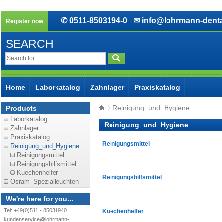
✆ 0511-8503194-0
✉ info@lohrmann-denta
Register now
SEARCH
Home
Laborkatalog
Zahnlager
Praxiskatalog
Reinigung_und_Hygiene
Products
Laborkatalog
Reinigung_und_Hygiene
Zahnlager
Praxiskatalog
Reinigungsmittel
Reinigung_und_Hygiene
Reinigungsmittel
Reinigungshilfsmittel
Kuechenhelfer
Reinigungshilfsmittel
Osram_Spezialleuchten
We're here for you...
Tel: +49(0)511 - 85031940
Kuechenhelfer
kundenservice@lohrmann-