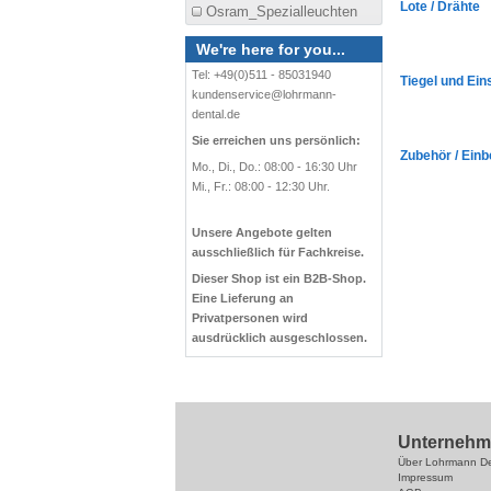
Lote / Drähte
Osram_Spezialleuchten
We're here for you...
Tel: +49(0)511 - 85031940
Tiegel und Ein
kundenservice@lohrmann-
dental.de
Sie erreichen uns persönlich:
Zubehör / Einb
Mo., Di., Do.: 08:00 - 16:30 Uhr
Mi., Fr.: 08:00 - 12:30 Uhr.
Unsere Angebote gelten
ausschließlich für Fachkreise.
Dieser Shop ist ein B2B-Shop.
Eine Lieferung an
Privatpersonen wird
ausdrücklich ausgeschlossen.
Unterne
Über Lohrmann De
Impressum