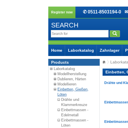
✆ 0511-8503194-0
✉ 
Register now
SEARCH
Home
Laborkatalog
Zahnlager
P
Laborkat
Products
Laborkatalog
Einbetten, 
Modellherstellung
Dublieren, Härten
Drähte und K
Modellieren
Einbetten, Gießen,
Löten
Drähte und
Einbettmassen
Klammerkreuze
Einbettmassen -
Edelmetall
Einbettmassen -
Einbettmassen
Löten