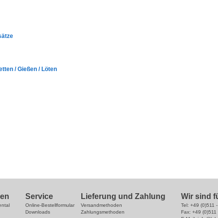
sätze
etten / Gießen / Löten
hmen
Service
Lieferung und Zahlung
Wir sind f
ntal
Online-Bestellformular
Versandmethoden
Tel: +49 (0)511 
Downloads
Zahlungsmethoden
Fax: +49 (0)511