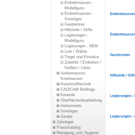
Einbettmassen -
Modellguss
Einbettmassen -
Einbettmassen
Sonstiges
Gasbrenner
Hilfsteile / Stifte
Einbettmassen
Legierungen -
Modellguss
Legierungen - NEM
Lote / Drähte
Gasbrenner
Tiegel und Einsätze
Zubehör / Einbetten /
Gießen / Löten
Isoliermassen,
Hilfsteile / Stif
Knetmassen
Kunststofftechnik
CAD/CAM Rohlinge
Keramik
Legierungen -
Oberflächenbearbeitung
Instrumente
Sonstiges
Geräte
Legierungen -
Zahnlager
Praxiskatalog
Reinigung_und_Hygiene