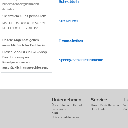
Schwabbeln
kundenservice@lohrmann-
dental.de
Sie erreichen uns persönlich:
Strahlmittel
Mo., Di., Do.: 08:00 - 16:30 Uhr
Mi., Fr.: 08:00 - 12:30 Uhr.
Unsere Angebote gelten
Trennscheiben
ausschließlich für Fachkreise.
Dieser Shop ist ein B2B-Shop.
Eine Lieferung an
Speedy-Schleifinstrumente
Privatpersonen wird
ausdrücklich ausgeschlossen.
Unternehmen
Service
L
Über Lohrmann Dental
Online-Bestellformular
Ve
Impressum
Downloads
Za
AGB
Datenschutzhinweise