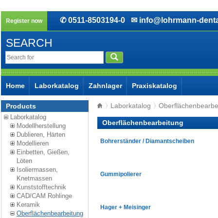
✆ 0511-8503194-0
✉ info@lohrmann-denta
Register now
SEARCH
Home
Laborkatalog
Zahnlager
Praxiskatalog
Laborkatalog
Oberflächenbearbe
Products
Laborkatalog
Oberflächenbearbeitung
Modellherstellung
Dublieren, Härten
Bohrerständer / Diamantscheiben
Modellieren
Einbetten, Gießen,
Löten
Isoliermassen,
Gummipolierer
Knetmassen
Kunststofftechnik
CAD/CAM Rohlinge
Keramik
Hager + Meisinger
Oberflächenbearbeitung