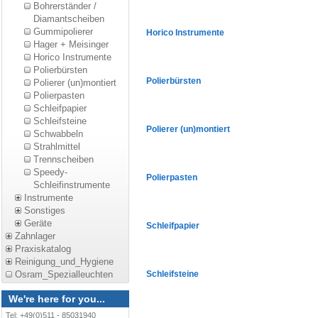
Bohrerständer /
Diamantscheiben
Gummipolierer
Horico Instrumente
Hager + Meisinger
Horico Instrumente
Polierbürsten
Polierbürsten
Polierer (un)montiert
Polierpasten
Schleifpapier
Schleifsteine
Polierer (un)montiert
Schwabbeln
Strahlmittel
Trennscheiben
Speedy-
Polierpasten
Schleifinstrumente
Instrumente
Sonstiges
Geräte
Schleifpapier
Zahnlager
Praxiskatalog
Reinigung_und_Hygiene
Osram_Spezialleuchten
Schleifsteine
We're here for you...
Tel: +49(0)511 - 85031940