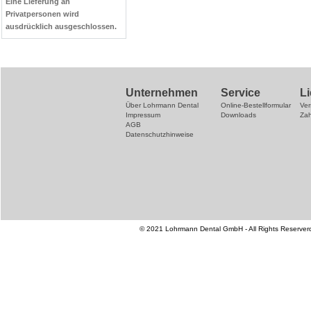
Eine Lieferung an
Privatpersonen wird
ausdrücklich ausgeschlossen.
Unternehmen
Service
L
Über Lohrmann Dental
Online-Bestellformular
Ve
Impressum
Downloads
Za
AGB
Datenschutzhinweise
© 2021 Lohrmann Dental GmbH - All Rights Reserver