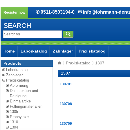
✆ 0511-8503194-0
✉ info@lohrmann-denta
Register now
SEARCH
Home
Laborkatalog
Zahnlager
Praxiskatalog
Praxiskatalog
1307
Products
Laborkatalog
1307
Zahnlager
Praxiskatalog
130701
Abformung
Desinfektion und
Reinigung
Einmalartikel
130708
Füllungsmaterialien
1305
Prophylaxe
1310
130709
1304