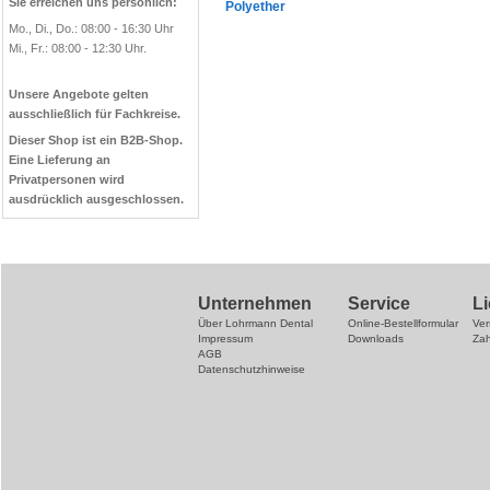
Sie erreichen uns persönlich:
Polyether
Mo., Di., Do.: 08:00 - 16:30 Uhr
Mi., Fr.: 08:00 - 12:30 Uhr.
Unsere Angebote gelten
ausschließlich für Fachkreise.
Dieser Shop ist ein B2B-Shop.
Eine Lieferung an
Privatpersonen wird
ausdrücklich ausgeschlossen.
Unternehmen
Service
L
Über Lohrmann Dental
Online-Bestellformular
Ve
Impressum
Downloads
Za
AGB
Datenschutzhinweise