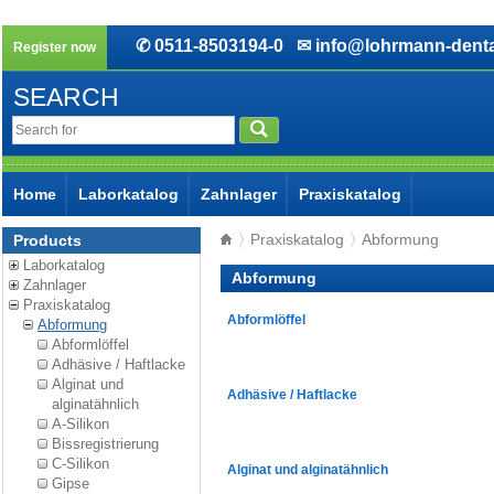
✆ 0511-8503194-0
✉ info@lohrmann-denta
Register now
SEARCH
Home
Laborkatalog
Zahnlager
Praxiskatalog
Praxiskatalog
Abformung
Products
Laborkatalog
Abformung
Zahnlager
Praxiskatalog
Abformlöffel
Abformung
Abformlöffel
Adhäsive / Haftlacke
Alginat und
Adhäsive / Haftlacke
alginatähnlich
A-Silikon
Bissregistrierung
C-Silikon
Alginat und alginatähnlich
Gipse