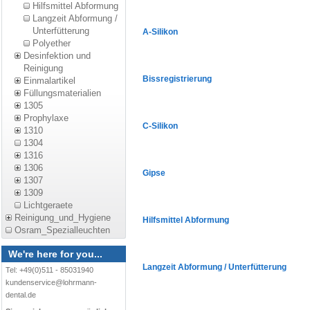
Hilfsmittel Abformung
Langzeit Abformung /
Unterfütterung
A-Silikon
Polyether
Desinfektion und
Reinigung
Bissregistrierung
Einmalartikel
Füllungsmaterialien
1305
Prophylaxe
C-Silikon
1310
1304
1316
1306
Gipse
1307
1309
Lichtgeraete
Reinigung_und_Hygiene
Hilfsmittel Abformung
Osram_Spezialleuchten
We're here for you...
Langzeit Abformung / Unterfütterung
Tel: +49(0)511 - 85031940
kundenservice@lohrmann-
dental.de